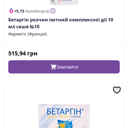
+5,15
балобонусів
Бетаргін розчин питний комплексної дії 10
мл саше №10
Фарматіс (Франція)
515,94
грн
Замовити