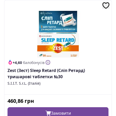
+4,60
балобонусів
Zest (Зест) Sleep Retard (Сліп Ретард)
тришарові таблетки №30
S.I.I.T. S.r.L. (Італія)
460,86
грн
Замовити