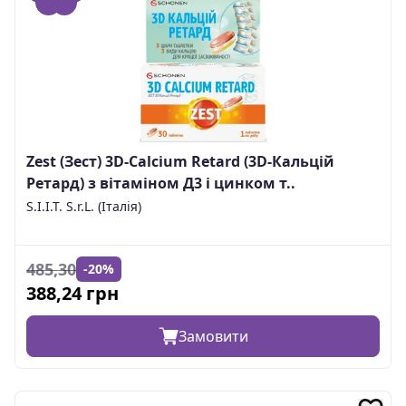
Zest (Зест) 3D-Calcium Retard (3D-Кальцій
Ретард) з вітаміном Д3 і цинком т..
S.I.I.T. S.r.L. (Італія)
485,30
-
20
%
388,24
грн
Замовити