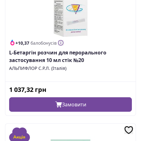
+10,37
балобонусів
L-Бетаргін розчин для перорального
застосування 10 мл стік №20
АЛЬПИФЛОР С.Р.Л. (Італія)
1 037,32
грн
Замовити