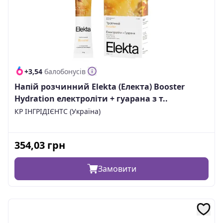
+3,54
балобонусів
Напій розчинний Elekta (Електа) Booster
Hydration електроліти + гуарана з т..
КР ІНГРІДІЄНТС (Україна)
354,03
грн
Замовити