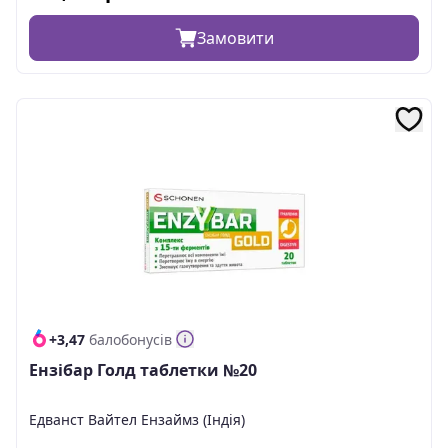
Замовити
+3,47
балобонусів
Ензібар Голд таблетки №20
Едванст Вайтел Ензаймз (Індія)