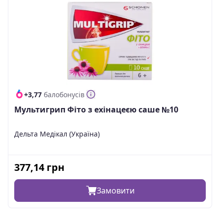
+3,77
балобонусів
Мультигрип Фіто з ехінацеєю саше №10
Дельта Медікал (Україна)
377,14
грн
Замовити