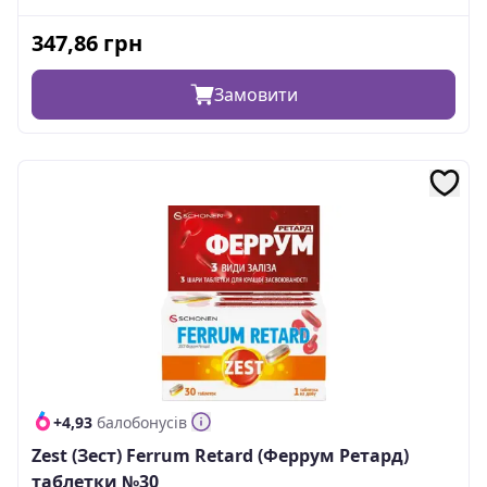
347,86
грн
Замовити
+4,93
балобонусів
Zest (Зест) Ferrum Retard (Феррум Ретард)
таблетки №30