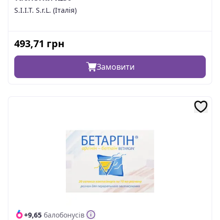
S.I.I.T. S.r.L. (Італія)
493,71
грн
Замовити
+9,65
балобонусів