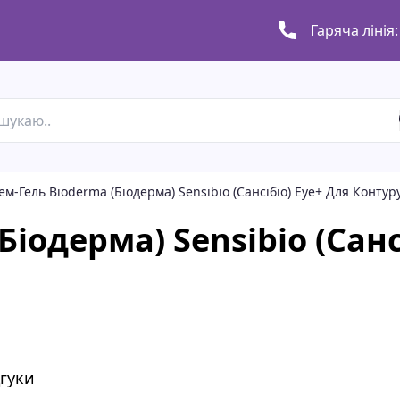
Гаряча лінія:
ем-Гель Bioderma (Біодерма) Sensibio (Сансібіо) Eye+ Для Конту
іодерма) Sensibio (Санс
дгуки