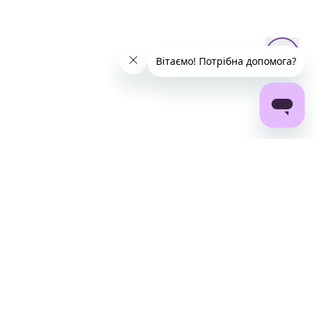
Гаряча лінія:
0800302702