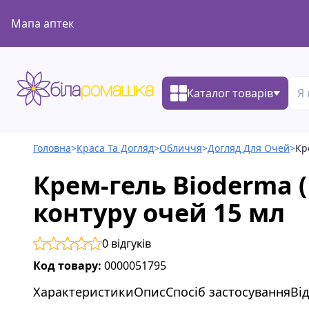
Мапа аптек
Каталог товарів
Головна
>
Краса Та Догляд
>
Обличчя
>
Догляд Для Очей
>
Кр
Крем-гель Bioderma (Б
контуру очей 15 мл
0
відгуків
Код товару:
0000051795
Характеристики
Опис
Спосіб застосування
Ві