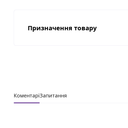
Defensiv, засіб забезпечує захисну ді
Формула містить
Призначення товару
Проти ознак втомлених очей: темних кі
Кофеїн і глабридин – сприяють зменшен
миттєво покращити вигляд шкіри.
Результат
Миттєве заспокоєння та зволоження ш
а погляд – свіжим та енергійним.
Чудов
Коментарі
Запитання
Додаткові переваги
Нежирна, нелипка текстура.