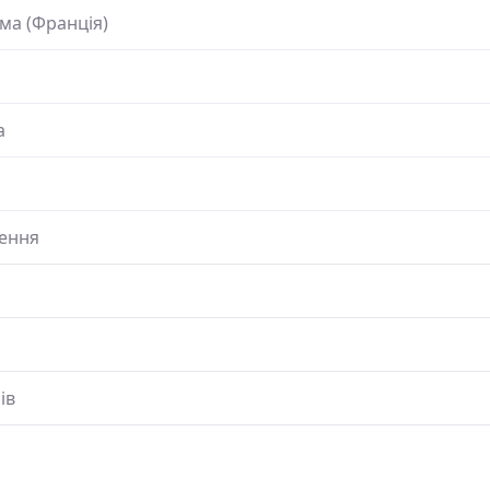
ма (Франція)
а
ення
ів