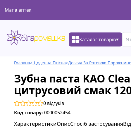
Мапа аптек
Каталог товарів
Головна
>
Щоденна Гігієна
>
Догляд За Ротовою Порожнин
Зубна паста KAO Clea
цитрусовий смак 120
0
відгуків
Код товару:
0000052454
Характеристики
Опис
Спосіб застосування
Ві