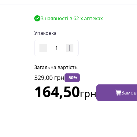
В наявності в 62-х аптеках
Упаковка
1
Загальна вартість
329,00
грн
-
50
%
164,50
грн
Замов