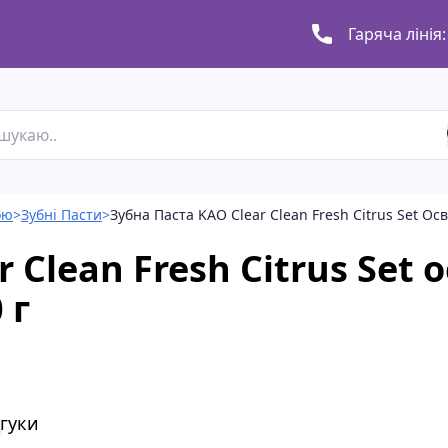
Гаряча лінія:
ою
>
Зубні Пасти
>
Зубна Паста KAO Clear Clean Fresh Citrus Set О
r Clean Fresh Citrus Set
 г
дгуки