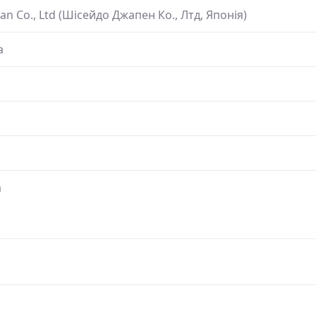
pan Co., Ltd (Шісейдо Джапен Ко., Лтд, Японія)
а
а