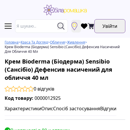
Увійти
Головна
>
Краса Та Догляд
>
Обличчя
>
Живлення
>
Крем Bioderma (Біодерма) Sensibio (Сансібіо) Дефенсив Насичений
Для Обличчя 40 Мл
Крем Bioderma (Біодерма) Sensibio
(Сансібіо) Дефенсив насичений для
обличчя 40 мл
0
відгуків
Код товару:
0000012925
Характеристики
Опис
Спосіб застосування
Відгуки