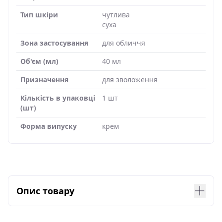
Тип шкіри
чутлива
суха
Зона застосування
для обличчя
Об'єм (мл)
40 мл
Призначення
для зволоження
Кількість в упаковці
1 шт
(шт)
Форма випуску
крем
Опис товару
Крем Сансибіо Ріш, що насичує для обличчя
Bioderma Sensibio Defensive Rich Soothing