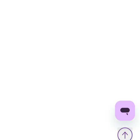
шкіру, звужує пори та допомагає в боротьбі з
пігментними плямами та постакне.
Керамід NP — сприяє відновленню шкіри,
покращує її захисні та бар’єрні функції, а також
нормалізує гідроліпідний баланс.
Сквалан — зволожує, заспокоює та
пом’якшує шкіру, підтримуючи її захисний
бар’єр.
Аденозин – стимулює синтез колагену та
еластину в клітинах шкіри, підвищує її
пружність.