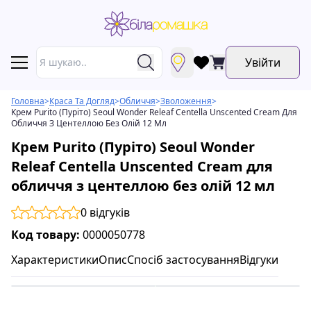
Увійти
Головна
>
Краса Та Догляд
>
Обличчя
>
Зволоження
>
Крем Purito (Пуріто) Seoul Wonder Releaf Centella Unscented Cream Для
Обличчя З Центеллою Без Олій 12 Мл
Крем Purito (Пуріто) Seoul Wonder
Releaf Centella Unscented Cream для
обличчя з центеллою без олій 12 мл
0
відгуків
Код товару:
0000050778
Характеристики
Опис
Спосіб застосування
Відгуки