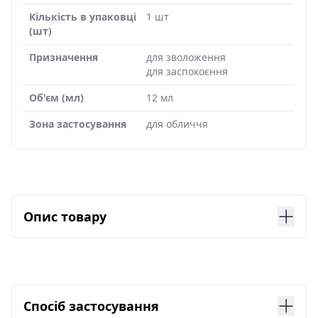
Кількість в упаковці
1 шт
(шт)
Призначення
для зволоження
для заспокоєння
Об'єм (мл)
12 мл
Зона застосування
для обличчя
Опис товару
Purito Seoul Wonder Releaf Centella Cream
Unscented — відновлювальний крем, що
містить екстракт центелли азіатської, відомий
своїми заспокійливими і протизапальними
властивостями. Засіб розроблений для людей з
Спосіб застосування