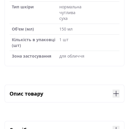
Тип шкіри
нормальна
чутлива
суха
Об'єм (мл)
150 мл
Кількість в упаковці
1 шт
(шт)
Зона застосування
для обличчя
Опис товару
Пінка для вмивання має нейтральний рівень pH
5,5, а отже, не сушить і не стягує шкіру після
вмивання. Не містить у своєму складі
небезпечних, що подразнюють шкіру ПАР (SLS,
SLES). Кремова консистенція засобу при