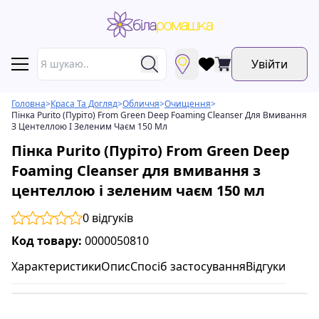
Увійти
Головна
>
Краса Та Догляд
>
Обличчя
>
Очищення
>
Пінка Purito (Пуріто) From Green Deep Foaming Cleanser Для Вмивання
З Центеллою І Зеленим Чаєм 150 Мл
Пінка Purito (Пуріто) From Green Deep
Foaming Cleanser для вмивання з
центеллою і зеленим чаєм 150 мл
0
відгуків
Код товару:
0000050810
Характеристики
Опис
Спосіб застосування
Відгуки