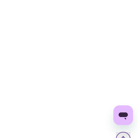
шкіри і утриманню вологи, знижує чутливість
шкіри, зменшує набряки, має судинозміцнюючу
дію і зменшує купероз.
Лимонна кислота – очищає та видаляє
ороговілі клітини шкіри, має антиоксидантні
властивості, нормалізує вироблення шкірного
сала, м’яко освітлює пост-акне та пігментні
плями, нормалізує Ph шкіри.
Екстракт лакриці – пом’якшує та надає
протизапальний ефект, регенерує та загоює.
Екстракт перили – має протизапальний,
антисептичний ефект.