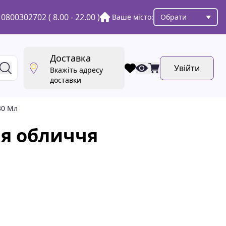
0800302702
( 8.00 - 22.00 )
Ваше місто:
Обрати
Доставка
Увійти
Вкажіть адресу
доставки
30 Мл
для обличчя