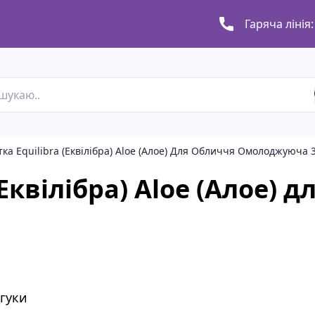
Гаряча лінія:
ка Equilibra (Еквілібра) Aloe (Алое) Для Обличчя Омолоджуюча 
Еквілібра) Aloe (Алое) 
дгуки