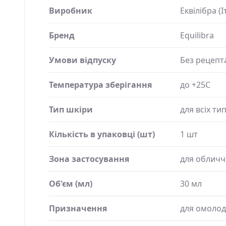
Виробник
Еквілібра (І
Бренд
Equilibra
Умови відпуску
Без рецепт
Температура зберігання
до +25C
Тип шкіри
для всіх тип
Кількість в упаковці (шт)
1 шт
Зона застосування
для обличч
Об'єм (мл)
30 мл
Призначення
для омоло