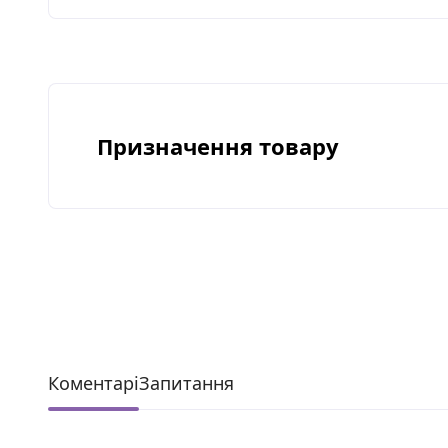
олія.
Властивості
Висока концентрація алое дарує потуж
Призначення товару
перешкоджають занадто ранньому старі
Потужний ефект зволоження, забезпеч
шкіри обличчя, зміцнює захисний бар'
високоякісних інгредієнтів надає сяйва
середньою, низькою молекулярною ва
Не містить парабенів, барвників, арома
Коментарі
Запитання