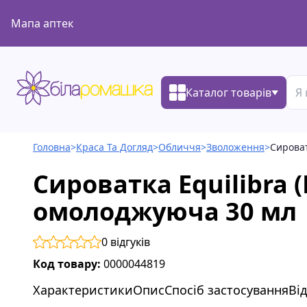
Мапа аптек
Каталог товарів
Головна
>
Краса Та Догляд
>
Обличчя
>
Зволоження
>
Сироват
Сироватка Equilibra (
омолоджуюча 30 мл
0
відгуків
Код товару:
0000044819
Характеристики
Опис
Спосіб застосування
Ві